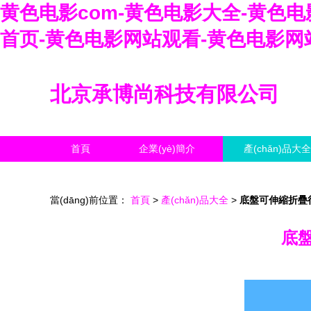
黄色电影com-黄色电影大全-黄色
首页-黄色电影网站观看-黄色电影网
北京承博尚科技有限公司
首頁
企業(yè)簡介
產(chǎn)品大全
當(dāng)前位置：
首頁
>
產(chǎn)品大全
>
底盤可伸縮折疊
底